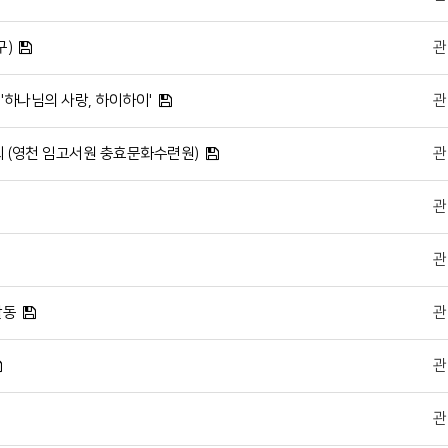
구)
관
 '하나님의 사랑, 하이하이'
관
련회 (영천 임고서원 충효문화수련원)
관
관
관
활동
관
관
관