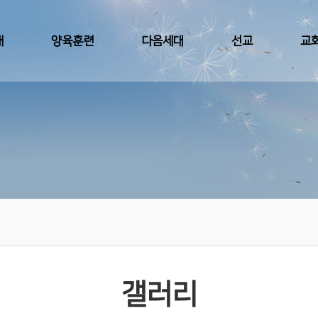
배
양육훈련
다음세대
선교
교
갤러리