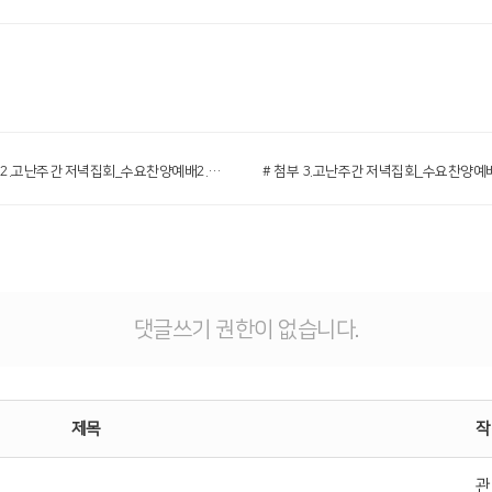
# 첨부 2.고난주간 저녁집회_수요찬양예배2.png
댓글쓰기 권한이 없습니다.
제목
작
관