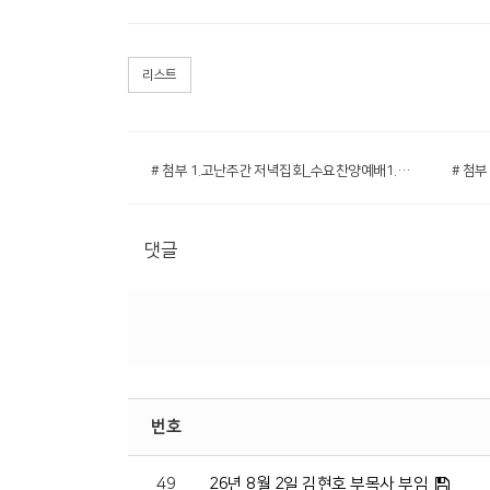
리스트
# 첨부 1.고난주간 저녁집회_수요찬양예배1.png
댓글
번호
49
26년 8월 2일 김현호 부목사 부임