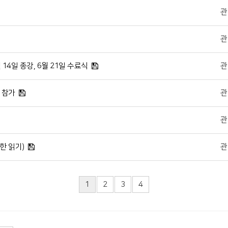
관
관
 14일 종강, 6월 21일 수료식
관
 참가
관
관
한 읽기)
관
1
2
3
4