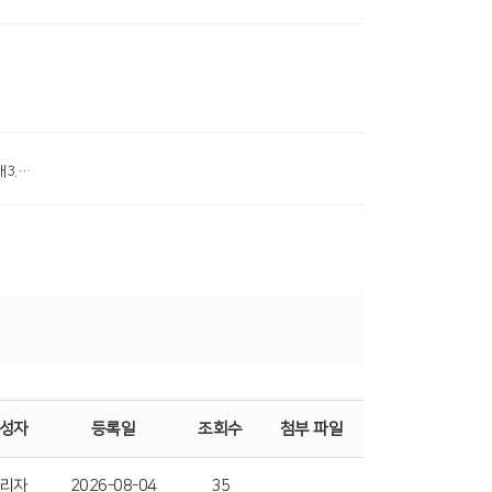
# 첨부 3.고난주간 저녁집회_수요찬양예배3.png
성자
등록일
조회수
첨부 파일
리자
2026-08-04
35